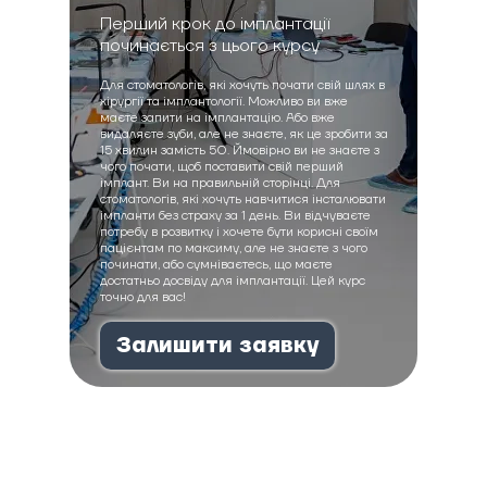
Перший крок до імплантації
починається з цього курсу
Для стоматологів, які хочуть почати свій шлях в
хірургії та імплантології. Можливо ви вже
маєте запити на імплантацію. Або вже
видаляєте зуби, але не знаєте, як це зробити за
15 хвилин замість 50. Ймовірно ви не знаєте з
чого почати, щоб поставити свій перший
імплант. Ви на правильній сторінці. Для
стоматологів, які хочуть навчитися інсталювати
імпланти без страху за 1 день. Ви відчуваєте
потребу в розвитку і хочете бути корисні своїм
пацієнтам по максиму, але не знаєте з чого
починати, або сумніваєтесь, що маєте
достатньо досвіду для імплантації. Цей курс
точно для вас!
Залишити заявку