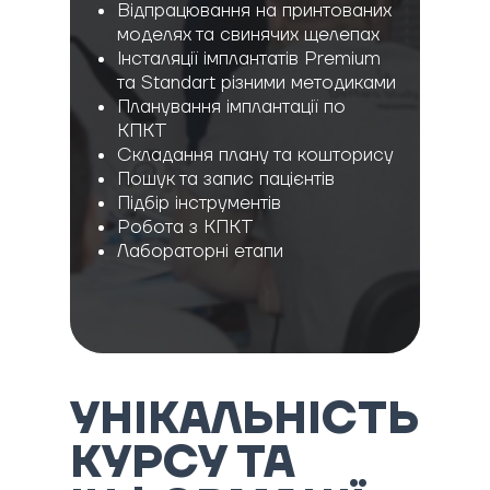
Відпрацювання на принтованих
моделях та свинячих щелепах
Інсталяції імплантатів Рremium
та Standart різними методиками
Планування імплантації по
КПКТ
Складання плану та кошторису
Пошук та запис пацієнтів
Підбір інструментів
Робота з КПКТ
Лабораторні етапи
УНІКАЛЬНІСТЬ
КУРСУ ТА