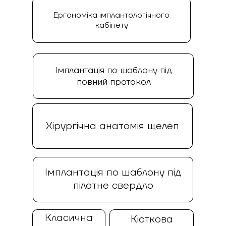
Ергономіка імплантологічного
кабінету
Імплантація по шаблону під
повний протокол
Xiрургічна анатомія щелеп
Імплантація по шаблону під
пілотне свердло
Класична
Кісткова