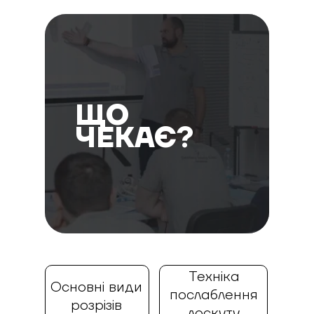
ЩО
ЧЕКАЄ?
Техніка
Основні види
послаблення
розрізів
лоскуту