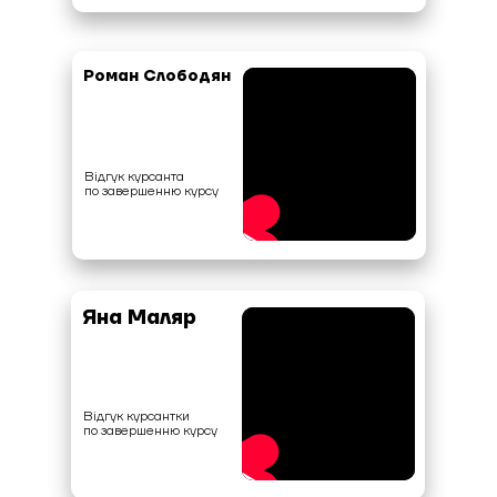
Роман Слободян
Відгук курсанта
по завершенню курсу
Яна Маляр
Відгук курсантки
по завершенню курсу