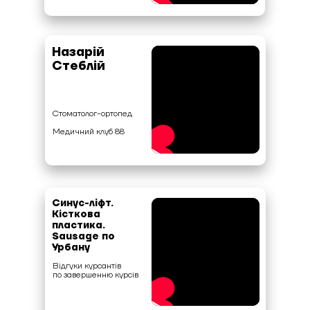
Назарій
Стеблій
Стоматолог-ортопед
Медичний клуб 88
Синус-ліфт.
Кісткова
пластика.
Sausage по
Урбану
Відгуки курсантів
по завершенню курсів