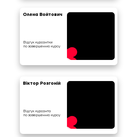
Олена Войтович
Відгук курсантки
по завершенню курсу
Віктор Розгоній
Відгук курсанта
по завершенню курсу