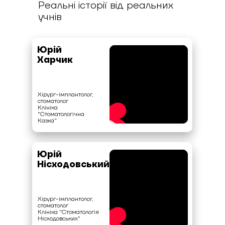
Реальні історії від реальних
учнів
Юрій
Харчик
Хірург-імплантолог,
стоматолог
Клініка
"Стоматологічна
Казка"
Юрій
Нісходовський
Хірург-імплантолог,
стоматолог
Клініка "Стоматологія
Нісходовських"