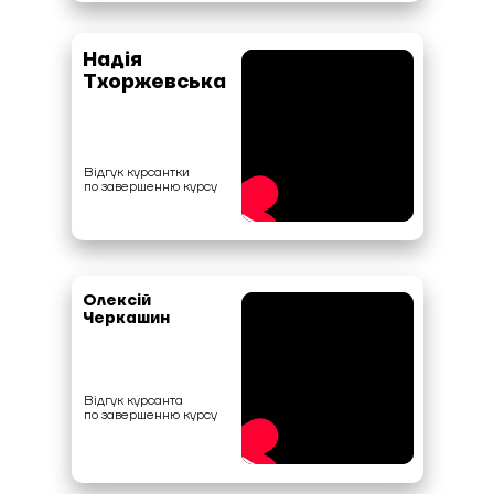
Надія
Тхоржевська
Відгук курсантки
по завершенню курсу
Олексій
Черкашин
Відгук курсанта
по завершенню курсу