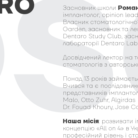
RO
Засновник школи
Рома
імплантолог, opinion le
Власник стоматологічної
Garden, засновник та л
Dentaro Study Club, зас
лабораторії Dentaro Lab
Досвідчений лектор на т
стоматологів з авторсь
Понад 13 років займаєть
Вчився та є послідовни
представників імплантоло
Malo, Otto Zuhr, Algirdas
Dr. Fouad Khoury, Jose C
Наша місія
: розвивати 
концепцію «All on 4» в У
професійний рівень і ст