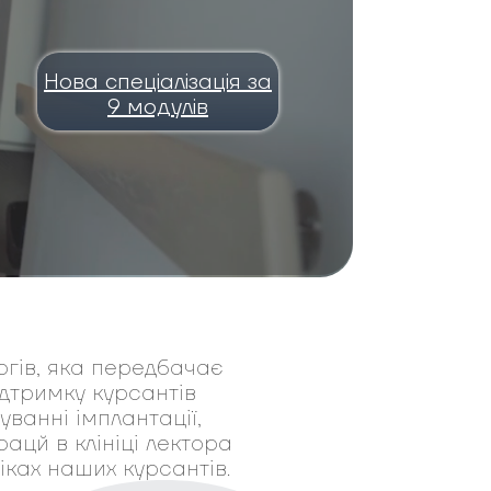
Нова спеціалізація за
9 модулів
огів, яка передбачає
дтримку курсантів
уванні імплантації,
ацй в клініці лектора
іках наших курсантів.