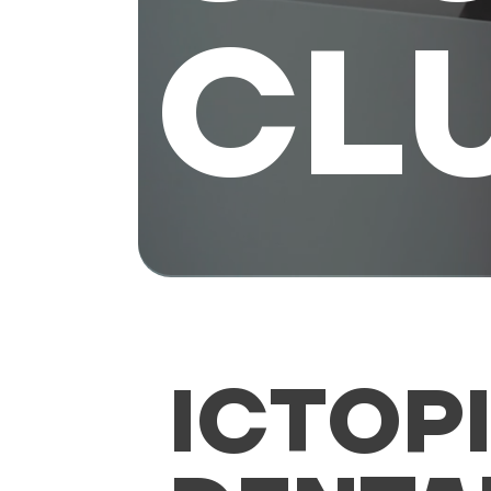
CL
ІСТОР