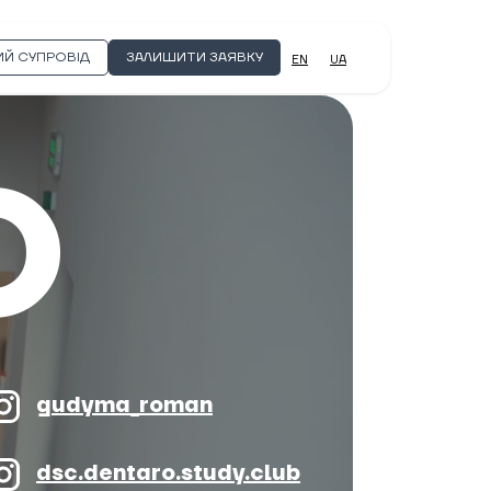
Й СУПРОВІД
ЗАЛИШИТИ ЗАЯВКУ
EN
UA
O
gudyma_roman
dsc.dentaro.study.club