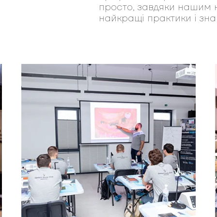
просто, завдяки нашим 
найкращі практики і знан