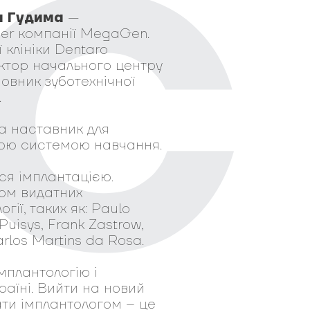
н Гудима
—
ader компанії MegaGen.
 клініки Dentaro
ектор начального центру
новник зуботехнічної
.
а наставник для
кою системою навчання.
ся імплантацією.
ком видатних
гії, таких як: Paulo
 Puisys, Frank Zastrow,
arlos Martins da Rosa.
імплантологію і
країні. Вийти на новий
ати імплантологом – це