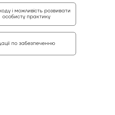
оходу і можливість розвивати
особисту практику
ації по забезпеченню