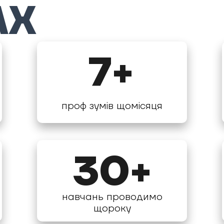
АХ
7+
проф зумів щомісяця
30+
навчань проводимо
щороку