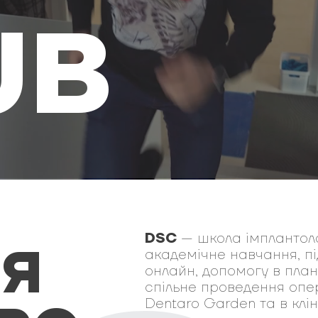
UB
DSC
— школа імплантол
ІЯ
академічне навчання, пі
онлайн, допомогу в план
спільне проведення опер
Dentaro Garden та в клін