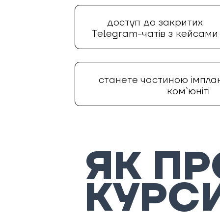
доступ до закритих
Telegram-чатів з кейсами
станете частиною імплан
ком`юніті
ЯК П
КУРС