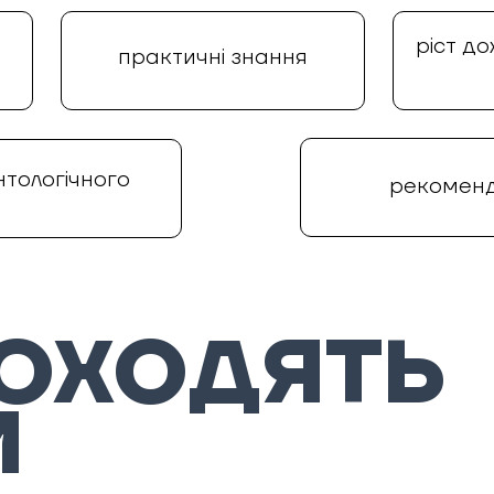
ріст д
практичні знання
тологічного
рекоменд
РОХОДЯТЬ
И