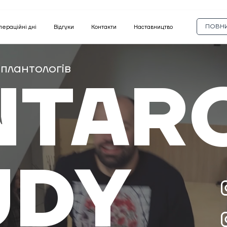
ПОВНИ
пераційні дні
Відгуки
Контакти
Наставництво
плантологів
NTAR
UDY