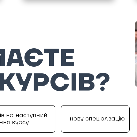
И
МАЄТЕ
 КУРСІВ?
ів на наступний
нову спеціалізацію
ння курсу