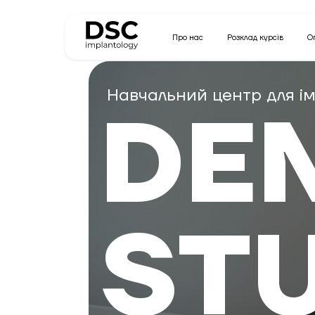
Про нас
Розклад курсів
О
Навчальний центр для ім
DE
ST